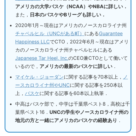
アメリカの大学バスケ（NCAA）やNBAに詳しい．
また，
日本のバスケやBリーグも詳しい．
2020年1月～現在はアメリカのノースカロライナ州
チャペルヒル（UNCがある町）
にある
Guarantee
Happiness LLC
でCTO，2022年6月～現在はアメリ
カのノースカロライナ州チャペルヒルにある
Japanese Tar Heel, Inc.
のCEO兼CTOとして働いて
いるので，
アメリカの最新のバスケに詳しい
．
マイケル・ジョーダン
に関する記事を70本以上，
ノ
ースカロライナ州やUNC
に関する記事を250本以
上，
バスケ
に関する記事を60本以上執筆．
中高はバスケ部で，中学は千葉県ベスト8，高校は千
葉県ベスト16．
UNCの学生やノースカロライナ州の
地元の方と一緒にアメリカのバスケの経験あり
．