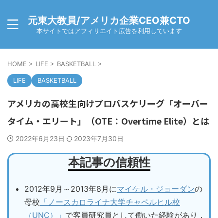
元東大教員/アメリカ企業CEO兼CTO
本サイトではアフィリエイト広告を利用しています
HOME
>
LIFE
>
BASKETBALL
>
LIFE
BASKETBALL
アメリカの高校生向けプロバスケリーグ「オーバー
タイム・エリート」（OTE：Overtime Elite）とは
2022年6月23日
2023年7月30日
本記事の信頼性
2012年9月～2013年8月に
マイケル・ジョーダン
の
母校
「ノースカロライナ大学チャペルヒル校
（UNC）」
で客員研究員として働いた経験があり，