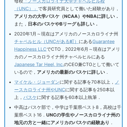
母校
「ノースカロライナ大学チャペルヒル校
（UNC）」
で客員研究員として働いた経験があり，
アメリカの大学バスケ（NCAA）やNBAに詳しい．
また，
日本のバスケやBリーグも詳しい．
2020年1月～現在はアメリカのノースカロライナ州
チャペルヒル（UNCがある町）
にある
Guarantee
Happiness LLC
でCTO，2022年6月～現在はアメリ
カのノースカロライナ州チャペルヒルにある
Japanese Tar Heel, Inc.
のCEO兼CTOとして働いて
いるので，
アメリカの最新のバスケに詳しい
．
マイケル・ジョーダン
に関する記事を70本以上，
ノ
ースカロライナ州やUNC
に関する記事を250本以
上，
バスケ
に関する記事を60本以上執筆．
中高はバスケ部で，中学は千葉県ベスト8，高校は千
葉県ベスト16．
UNCの学生やノースカロライナ州の
地元の方と一緒にアメリカのバスケの経験あり
．