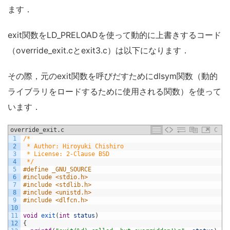
ます．
exit関数をLD_PRELOADを使って動的に上書きするコード
（override_exit.cとexit3.c）は以下になります．
その際，元のexit関数を呼びだすためにdlsym関数（動的
ライブラリをロードするために使用される関数）を使って
います．
override_exit.c
C
1
/*
2
 * Author: Hiroyuki Chishiro
3
 * License: 2-Clause BSD
4
 */
5
#define _GNU_SOURCE
6
#include <stdio.h>
7
#include <stdlib.h>
8
#include <unistd.h>
9
#include <dlfcn.h>
10
11
void
exit
(
int
status
)
12
{