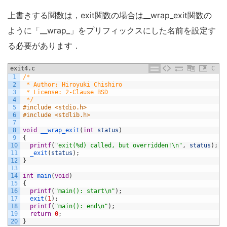
上書きする関数は，exit関数の場合は__wrap_exit関数の
ように「__wrap_」をプリフィックスにした名前を設定す
る必要があります．
exit4.c
C
1
/*
2
 * Author: Hiroyuki Chishiro
3
 * License: 2-Clause BSD
4
 */
5
#include <stdio.h>
6
#include <stdlib.h>
7
8
void
__wrap_exit
(
int
status
)
9
{
10
printf
(
"exit(%d) called, but overridden!\n"
,
status
)
;
11
_exit
(
status
)
;
12
}
13
14
int
main
(
void
)
15
{
16
printf
(
"main(): start\n"
)
;
17
exit
(
1
)
;
18
printf
(
"main(): end\n"
)
;
19
return
0
;
20
}