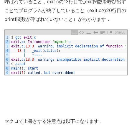
呼ばれていること，exit.cの13行目で_exit関数を呼び出す
ことでプログラムが終了していること（exit.cの20行目の
printf関数が呼ばれていないこと）がわかります．
Shell
1
$
gcc 
exit
.c
2
exit
.c
:
In
function
'myexit'
:
3
exit
.c
:
13
:
3
:
warning
:
implicit 
declaration 
of 
function
'_e
4
13
|
_exit
(
status
)
;
5
|
^
~
~
~
~
6
exit
.c
:
13
:
3
:
warning
:
incompatible 
implicit 
declaration 
of
7
$
a
.out
8
main
(
)
:
start
9
exit
(
1
)
called
,
but 
overridden
!
マクロで上書きする注意点は以下になります．