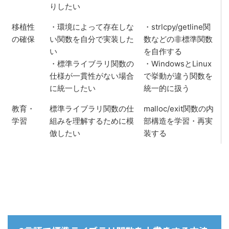
りしたい
移植性
・環境によって存在しな
・strlcpy/getline関
の確保
い関数を自分で実装した
数などの非標準関数
い
を自作する
・標準ライブラリ関数の
・WindowsとLinux
仕様が一貫性がない場合
で挙動が違う関数を
に統一したい
統一的に扱う
教育・
標準ライブラリ関数の仕
malloc/exit関数の内
学習
組みを理解するために模
部構造を学習・再実
倣したい
装する