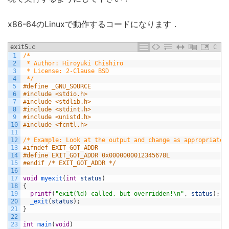
x86-64のLinuxで動作するコードになります．
exit5.c
C
1
/*
2
 * Author: Hiroyuki Chishiro
3
 * License: 2-Clause BSD
4
 */
5
#define _GNU_SOURCE
6
#include <stdio.h>
7
#include <stdlib.h>
8
#include <stdint.h>
9
#include <unistd.h>
10
#include <fcntl.h>
11
12
/* Example: Look at the output and change as appropriate!
13
#ifndef EXIT_GOT_ADDR
14
#define EXIT_GOT_ADDR 0x0000000012345678L
15
#endif /* EXIT_GOT_ADDR */
16
17
void
myexit
(
int
status
)
18
{
19
printf
(
"exit(%d) called, but overridden!\n"
,
status
)
;
20
_exit
(
status
)
;
21
}
22
23
int
main
(
void
)