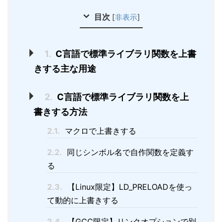
目次
[
非表示
]
1.
C言語で標準ライブラリ関数を上書
きする主な用途
2.
C言語で標準ライブラリ関数を上
書きする方法
2.1.
マクロで上書きする
2.2.
同じシンボル名で自作関数を定義す
る
2.3.
【Linux限定】LD_PRELOADを使っ
て動的に上書きする
2.4.
【GCC限定】リンクオプションで別