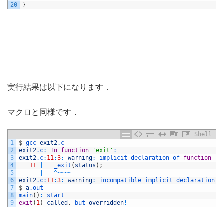
20
}
実行結果は以下になります．
マクロと同様です．
Shell
1
$
gcc 
exit2
.c
2
exit2
.c
:
In
function
'exit'
:
3
exit2
.c
:
11
:
3
:
warning
:
implicit 
declaration 
of 
function
'_
4
11
|
_exit
(
status
)
;
5
|
^
~
~
~
~
6
exit2
.c
:
11
:
3
:
warning
:
incompatible 
implicit 
declaration 
o
7
$
a
.out
8
main
(
)
:
start
9
exit
(
1
)
called
,
but 
overridden
!