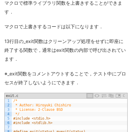
マクロで標準ライブラリ関数を上書きすることができま
す．
マクロで上書きするコードは以下になります．
13行目の_exit関数はクリーンアップ処理をせずに即座に
終了する関数で，通常はexit関数の内部で呼び出されてい
ます．
※_exit関数をコメントアウトすることで，テスト中にプロ
セスが終了しないようにできます．
exit.c
C
1
/*
2
 * Author: Hiroyuki Chishiro
3
 * License: 2-Clause BSD
4
 */
5
#include <stdio.h>
6
#include <stdlib.h>
7
8
#define exit(status) myexit(status)