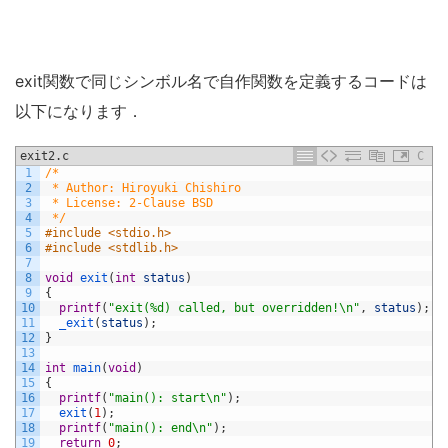
exit関数で同じシンボル名で自作関数を定義するコードは
以下になります．
exit2.c
C
1
/*
2
 * Author: Hiroyuki Chishiro
3
 * License: 2-Clause BSD
4
 */
5
#include <stdio.h>
6
#include <stdlib.h>
7
8
void
exit
(
int
status
)
9
{
10
printf
(
"exit(%d) called, but overridden!\n"
,
status
)
;
11
_exit
(
status
)
;
12
}
13
14
int
main
(
void
)
15
{
16
printf
(
"main(): start\n"
)
;
17
exit
(
1
)
;
18
printf
(
"main(): end\n"
)
;
19
return
0
;