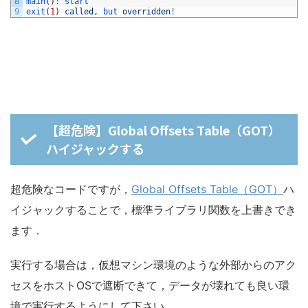
8
main
(
)
:
start
9
exit
(
1
)
called
,
but 
overridden
!
【超危険】Global Offsets Table（GOT）
ハイジャックする
超危険なコードですが，
Global Offsets Table（GOT）
ハ
イジャックすることで，標準ライブラリ関数を上書きでき
ます．
実行する場合は，仮想マシン環境のような外部からのアク
セスをホストOSで遮断できて，データが壊れても良い環
境で実行するようにして下さい．