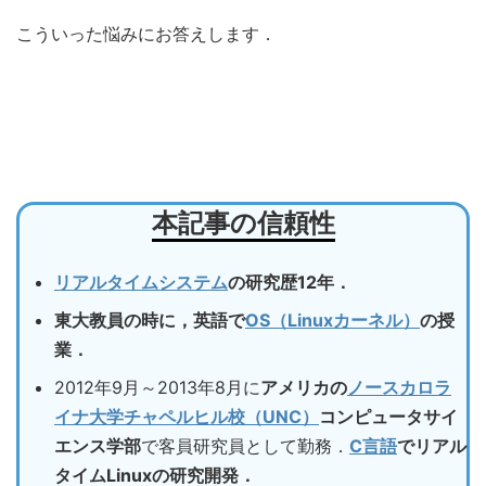
こういった悩みにお答えします．
本記事の信頼性
リアルタイムシステム
の研究歴12年．
東大教員の時に，英語で
OS（Linuxカーネル）
の授
業．
2012年9月～2013年8月に
アメリカの
ノースカロラ
イナ大学チャペルヒル校（UNC）
コンピュータサイ
エンス学部
で客員研究員として勤務．
C言語
でリアル
タイムLinuxの研究開発．