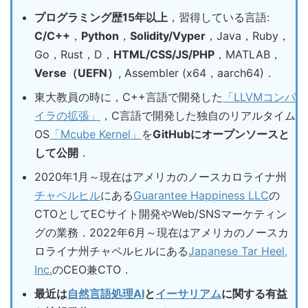
プログラミング歴15年以上
，習得している言語:
C/C++
，
Python
，
Solidity/Vyper
，Java，Ruby，
Go，Rust，D，
HTML/CSS/JS/PHP
，MATLAB，
Verse（UEFN）
, Assembler (x64，aarch64)．
東大教員の時に，C++言語で開発した
「LLVMコンパ
イラの拡張」
，C言語で開発した独自のリアルタイム
OS
「Mcube Kernel」
を
GitHubにオープンソースと
して公開
．
2020年1月～現在はアメリカのノースカロライナ州
チャペルヒル
にある
Guarantee Happiness LLC
の
CTOとしてECサイト開発やWeb/SNSマーケティン
グの業務．2022年6月～現在はアメリカのノースカ
ロライナ州チャペルヒルにある
Japanese Tar Heel,
Inc.
のCEO兼CTO．
最近は
自然言語処理AI
と
イーサリアム
に関する有益