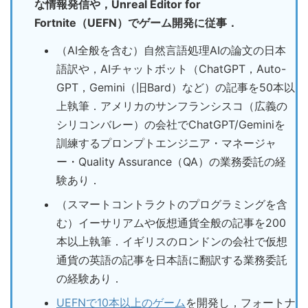
な情報発信や，Unreal Editor for
Fortnite（UEFN）でゲーム開発に従事．
（AI全般を含む）自然言語処理AIの論文の日本
語訳や，AIチャットボット（ChatGPT，Auto-
GPT，Gemini（旧Bard）など）の記事を50本以
上執筆．アメリカのサンフランシスコ（広義の
シリコンバレー）の会社でChatGPT/Geminiを
訓練するプロンプトエンジニア・マネージャ
ー・Quality Assurance（QA）の業務委託の経
験あり．
（スマートコントラクトのプログラミングを含
む）イーサリアムや仮想通貨全般の記事を200
本以上執筆．イギリスのロンドンの会社で仮想
通貨の英語の記事を日本語に翻訳する業務委託
の経験あり．
UEFNで10本以上のゲーム
を開発し，フォートナ