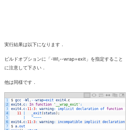
実行結果は以下になります．
ビルドオプションに「-Wl,--wrap=exit」を指定すること
に注意して下さい．
他は同様です．
1
$
gcc
-
Wl
,
--
wrap
=
exit 
exit4
.
c
2
exit4
.
c
:
In
function
'__wrap_exit'
:
3
exit4
.
c
:
11
:
3
:
warning
:
implicit 
declaration 
of 
function
'_
4
11
|
_exit
(
status
)
;
5
|
^
~
~
~
~
6
exit4
.
c
:
11
:
3
:
warning
:
incompatible 
implicit 
declaration 
o
7
$
a
.
out 