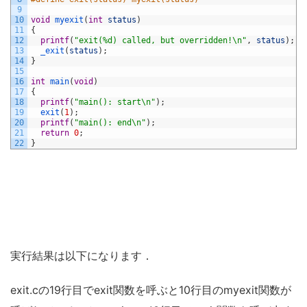
9
10
void
myexit
(
int
status
)
11
{
12
printf
(
"exit(%d) called, but overridden!\n"
,
status
)
;
13
_exit
(
status
)
;
14
}
15
16
int
main
(
void
)
17
{
18
printf
(
"main(): start\n"
)
;
19
exit
(
1
)
;
20
printf
(
"main(): end\n"
)
;
21
return
0
;
22
}
実行結果は以下になります．
exit.cの19行目でexit関数を呼ぶと10行目のmyexit関数が