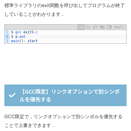
標準ライブラリのexit関数を呼び出してプログラムが終了
していることがわかります．
Shell
1
$
gcc 
exit3
.c
2
$
a
.out
3
main
(
)
:
start
【GCC限定】リンクオプションで別シンボ
ルを優先する
GCC限定で，リンクオプションで別シンボルを優先する
ことで上書きできます．