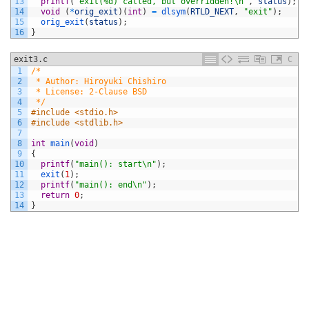
13
printf
(
"exit(%d) called, but overridden!\n"
,
status
)
;
14
void
(
*
orig_exit
)
(
int
)
=
dlsym
(
RTLD_NEXT
,
"exit"
)
;
15
orig_exit
(
status
)
;
16
}
exit3.c
C
1
/*
2
 * Author: Hiroyuki Chishiro
3
 * License: 2-Clause BSD
4
 */
5
#include <stdio.h>
6
#include <stdlib.h>
7
8
int
main
(
void
)
9
{
10
printf
(
"main(): start\n"
)
;
11
exit
(
1
)
;
12
printf
(
"main(): end\n"
)
;
13
return
0
;
14
}