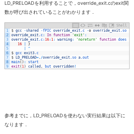
LD_PRELOADを利用することで，override_exit.cのexit関
数が呼び出されていることがわかります．
Shell
1
$
gcc
-
shared
-
fPIC 
override_exit
.c
-
o
override_exit
.so
2
override_exit
.c
:
In
function
'exit'
:
3
override_exit
.c
:
16
:
1
:
warning
:
'noreturn'
function
does 
re
4
16
|
}
5
|
^
6
$
gcc 
exit3
.c
7
$
LD_PRELOAD
=
.
/
override_exit
.so
a
.out
8
main
(
)
:
start
9
exit
(
1
)
called
,
but 
overridden
!
参考までに，LD_PRELOADを使わない実行結果は以下に
なります．