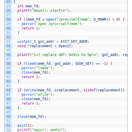
24
{
25
int
mem_fd
;
26
printf
(
"main(): start\n"
)
;
27
28
if
(
(
mem_fd
=
open
(
"/proc/self/mem"
,
O_RDWR
)
)
<
0
)
{
29
perror
(
"open /proc/self/mem"
)
;
30
return
1
;
31
}
32
33
uintptr_t 
got_addr
=
EXIT_GOT_ADDR
;
34
void
*
replacement
=
myexit
;
35
36
printf
(
"[+] replace GOT: 0x%lx to %p\n"
,
got_addr
,
repl
37
38
if
(
lseek
(
mem_fd
,
got_addr
,
SEEK_SET
)
==
-
1
)
{
39
perror
(
"lseek"
)
;
40
close
(
mem_fd
)
;
41
return
2
;
42
}
43
44
if
(
write
(
mem_fd
,
&
replacement
,
sizeof
(
replacement
)
)
!=
45
perror
(
"write"
)
;
46
close
(
mem_fd
)
;
47
return
3
;
48
}
49
50
close
(
mem_fd
)
;
51
52
exit
(
1
)
;
53
printf
(
"main(): end\n"
)
;