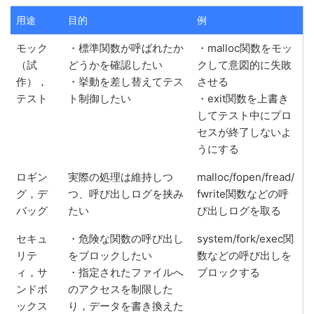
用途
目的
例
モック
・標準関数が呼ばれたか
・malloc関数をモッ
（試
どうかを確認したい
クして意図的に失敗
作），
・挙動を差し替えてテス
させる
テスト
ト制御したい
・exit関数を上書き
してテスト中にプロ
セスが終了しないよ
うにする
ロギン
実際の処理は維持しつ
malloc/fopen/fread/
グ，デ
つ、呼び出しログを挟み
fwrite関数などの呼
バッグ
たい
び出しログを取る
セキュ
・危険な関数の呼び出し
system/fork/exec関
リテ
をブロックしたい
数などの呼び出しを
ィ，サ
・指定されたファイルへ
ブロックする
ンドボ
のアクセスを制限した
ックス
り，データを書き換えた