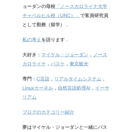
ョーダンの母校
「ノースカロライナ大学
チャペルヒル校（UNC）」
で客員研究員
として勤務（留学）．
私の考え
を語ります．
大好き：
マイケル・ジョーダン
，
ノース
カロライナ
，
バスケ
，
東京観光
専門：
C言語
，
リアルタイムシステム
，
Linuxカーネル
，
自然言語処理AI
，
イーサ
リアム
ブログのカテゴリー紹介
夢はマイケル・ジョーダンと一緒にバス