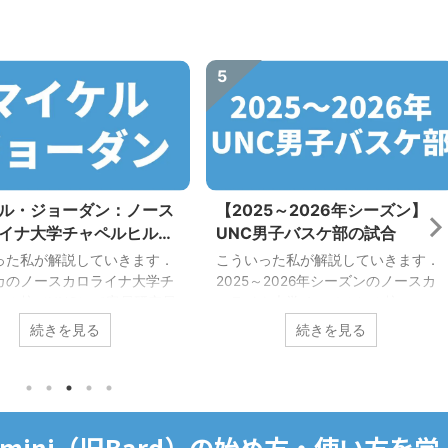
5
ル・ジョーダン：ノース
【2025～2026年シーズン】
イナ大学チャペルヒル校
UNC男子バスケ部の試合
C）出身のバスケの神様
った私が解説していきます．
こういった私が解説していきます．
カのノースカロライナ大学チ
2025～2026年シーズンのノースカ
ヒル校（UNC）で客員研究員
ロライナ大学チャペルヒル校
働いていた私が，その先輩で
（UNC）男子バスケ部の試合を紹介
続きを見る
続きを見る
の神様である「マイケル・ジ
します． UNCはマイケル・ジョーダ
ン」について解説します． マ
ンの母校ですので，マイケル・ジョ
・ジョーダンに興味があるあ
ーダンのファンやターヒールズ
，今すぐ本記事をブックマー
（UNCのチーム名）を応援したいあ
ょう！ （左）1982年の
なたにおすすめです！ UNCは全米大
，Gemini（旧Bard）の始め方・使い方を学