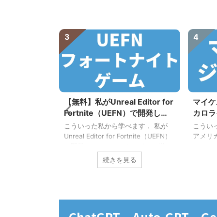
3
4
を学べるおすす
【無料】私がUnreal Editor for
マイケ
ログラミング
Fortnite（UEFN）で開発し
カロラ
hon，AIアプ
た，フォートナイトで遊べるゲ
（UN
答えします． こ
こういった私から学べます． 私が
こうい
ます】
ーム
ます． 今すぐ学
Unreal Editor for Fortnite（UEFN）
アメリ
を学べるおすす
で開発した，フォートナイトで遊べ
ャペル
グラミングスク
る無料ゲームを紹介します． 是非，
として
見る
続きを見る
ます． AI（人
私のゲームで遊びましょう！ まずは
バスケ
人工知能）とは，
UEFNを学びたいあなたはこちらか
ョーダ
間が持つ知能に
らどうぞ． 2024年3月20日：🌸🥚
イケル
知能（情報を知
Spring Easy Deathrun 250+🌸🥚
なたは
こと）のことで
【島コード：7022-3666-7030】 🌸
クしまし
ChatGPT，Auto-GPT