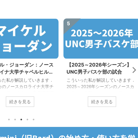
5
ル・ジョーダン：ノース
【2025～2026年シーズン】
イナ大学チャペルヒル校
UNC男子バスケ部の試合
C）出身のバスケの神様
った私が解説していきます．
こういった私が解説していきます．
カのノースカロライナ大学チ
2025～2026年シーズンのノースカ
ヒル校（UNC）で客員研究員
ロライナ大学チャペルヒル校
働いていた私が，その先輩で
（UNC）男子バスケ部の試合を紹介
続きを見る
続きを見る
の神様である「マイケル・ジ
します． UNCはマイケル・ジョーダ
ン」について解説します． マ
ンの母校ですので，マイケル・ジョ
・ジョーダンに興味があるあ
ーダンのファンやターヒールズ
，今すぐ本記事をブックマー
（UNCのチーム名）を応援したいあ
ょう！ （左）1982年の
なたにおすすめです！ UNCは全米大
，Gemini（旧Bard）の始め方・使い方を学