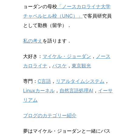
ョーダンの母校
「ノースカロライナ大学
チャペルヒル校（UNC）」
で客員研究員
として勤務（留学）．
私の考え
を語ります．
大好き：
マイケル・ジョーダン
，
ノース
カロライナ
，
バスケ
，
東京観光
専門：
C言語
，
リアルタイムシステム
，
Linuxカーネル
，
自然言語処理AI
，
イーサ
リアム
ブログのカテゴリー紹介
夢はマイケル・ジョーダンと一緒にバス